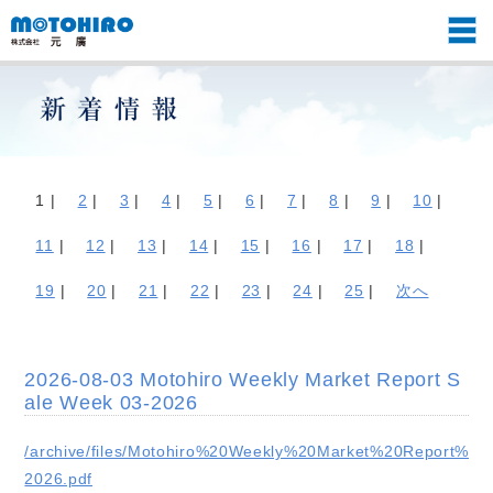
1 |
2
|
3
|
4
|
5
|
6
|
7
|
8
|
9
|
10
|
11
|
12
|
13
|
14
|
15
|
16
|
17
|
18
|
19
|
20
|
21
|
22
|
23
|
24
|
25
|
次へ
2026-08-03 Motohiro Weekly Market Report S
ale Week 03-2026
/archive/files/Motohiro%20Weekly%20Market%20Report%2
2026.pdf